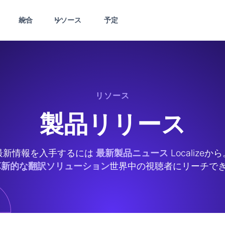
統合
リソース
予定
リソース
製品リリース
最新情報を入手するには
最新製品ニュース
Localizeか
革新的な翻訳ソリューション
世界中の視聴者にリーチで