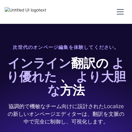
次世代のオンページ編集を体験してください。
インライン
翻訳の
よ
り優れた
、
より大胆
な
方法
協調的で機敏なチーム向けに設計されたLocalize
の新しいオンページエディターは、翻訳を文脈の
中で完全に制御し、可視化します。