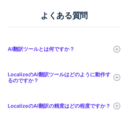
よくある質問
AI翻訳ツールとは何ですか？
AI翻訳ツールは、人工知能と機械学習アルゴリズムを用いて、
テキストをある言語から別の言語に自動翻訳します。これらの
LocalizeのAI翻訳ツールはどのように動作す
ツールは、大規模なデータセットとニューラルネットワークを
るのですか？
活用して文脈、文法、文構造を理解し、時間の経過とともに翻
訳の精度を向上させます。AI翻訳ツールは、大量のコンテンツ
を翻訳するための高速でスケーラブルなソリューションを提供
LocalizeのAI翻訳ツールは、高度なアルゴリズムと自然言語処
できます。
理（NLP）を活用し、正確で文脈に即した翻訳を提供します。
LocalizeのAI翻訳の精度はどの程度ですか？
Localizeは、ワンクリックでAI操作を実行できるツールから、
AIスタイルガイドの生成、翻訳品質の評価まで、多様なAI翻訳
ツールを提供しています。私たちは常に革新を続け、ローカラ
LocalizeのAI翻訳ツールは、高度な機械学習アルゴリズムを用
イズをより速く、より簡単に、よりスマートに、そしてより身
いて非常に精度の高い翻訳を提供します。大規模なデータセッ