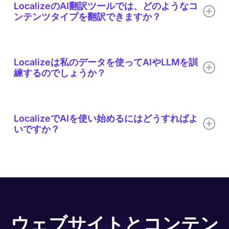
近なものにするために、より多くのAI駆動型ツールをユーザー
LocalizeのAI翻訳ツールでは、どのようなコ
トから継続的に学習することで、LocalizeのAIは時間とともに
に提供しています。
ンテンツタイプを翻訳できますか？
適応・改善し、信頼性が高く、文脈に即した適切な翻訳を実現
します。私たちは、企業が多言語コンテンツを効率的に展開で
きるよう、最高のAI翻訳を提供することを目指しています。
LocalizeのAI翻訳ツールは、ウェブサイト、ウェブアプリ、モ
バイルアプリ、マーケティング資料、製品説明など、多種多様
Localizeは私のデータを使ってAIやLLMを訓
なコンテンツを大規模に翻訳できます。
練するのでしょうか？
いいえ、 Localizeはお客様のデータをAI翻訳モデルや大規模言
語モデル（LLM）の学習に使用することはありません。お客様
LocalizeでAIを使い始めるにはどうすればよ
のデータは、当社の厳格なセキュリティおよびコンプライアン
いですか？
ス基準に基づき、安全に保護されています。当社はお客様のプ
ライバシーを最優先し、お客様のコンテンツの機密性を確保し
ます。
LocalizeのAI翻訳を始めるのは簡単です。まず、 Localizeに
ご連絡ください
。製品エキスパートがお客様に合わせたチュ
ートリアルを行い、LocalizeのAIツールの使い方をご説明しま
す。次に、 Localizeアカウントを有効化し、 Localize
JavaScriptスニペットをインストールして、AI翻訳ツールのテ
ストを開始してください。私たちはいつでもお客様をサポ​​ート
ウェブサイトとコンテン
いたします。トライアル期間中は製品エキスパートがお客様と
連絡を取り合い、ご質問があれば迅速に対応するサポートチー