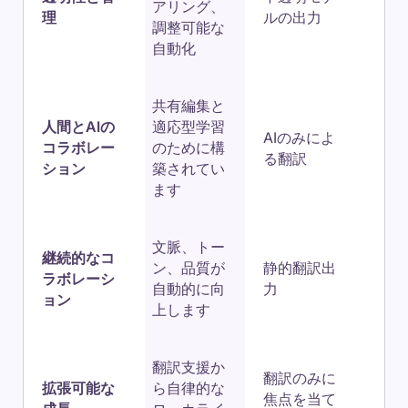
アリング、
理
ルの出力
調整可能な
自動化
共有編集と
人間とAIの
適応型学習
AIのみによ
コラボレー
のために構
る翻訳
ション
築されてい
ます
文脈、トー
継続的なコ
ン、品質が
静的翻訳出
ラボレーシ
自動的に向
力
ョン
上します
翻訳支援か
翻訳のみに
拡張可能な
ら自律的な
焦点を当て