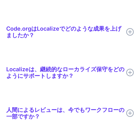
すべての翻訳は公開前に人間のレビューを受けることができま
す。レビュー担当者は実際のページ上で文脈の中で翻訳を確認す
るため、不適切な表現や不自然な文章と同様に、誤訳されたプロ
Code.orgはLocalizeでどのような成果を上げ
グラミング用語も容易に発見できます。Code.orgがサポートす
ましたか？
る29言語すべてにおいて、「ループ」や「関数」といった用語
は共通の用語集によって一貫性が保たれています。
Code.orgは、ローカライズのサイクルタイムを50%以上短縮
し、公開の遅延を解消し、数千ものレッスンにおける言語間の整
合性を向上させた。
Localizeは、継続的なローカライズ保守をどの
ようにサポートしますか？
Localizeは、チームが多言語の更新を継続的に検出、翻訳、レビ
ュー、公開できるように支援し、ソースコンテンツが変更されて
も翻訳されたコンテンツが常に最新の状態に保たれるようにしま
人間によるレビューは、今でもワークフローの
す。
一部ですか？
はい。Code.orgでは、翻訳速度向上のためにAI翻訳を使用し、
品質、専門用語、トーン、文化的関連性が最も重要な箇所につい