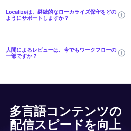
し、公開の遅延を解消し、数千ものレッスンにおける言語間の整
合性を向上させた。
Localizeは、継続的なローカライズ保守をどの
ようにサポートしますか？
Localizeは、チームが多言語の更新を継続的に検出、翻訳、レビ
ュー、公開できるように支援し、ソースコンテンツが変更されて
も翻訳されたコンテンツが常に最新の状態に保たれるようにしま
人間によるレビューは、今でもワークフローの
す。
一部ですか？
はい。Code.orgでは、翻訳速度向上のためにAI翻訳を使用し、
品質、専門用語、トーン、文化的関連性が最も重要な箇所につい
ては人間のレビューを行っています。
多言語コンテンツの
配信スピードを向上