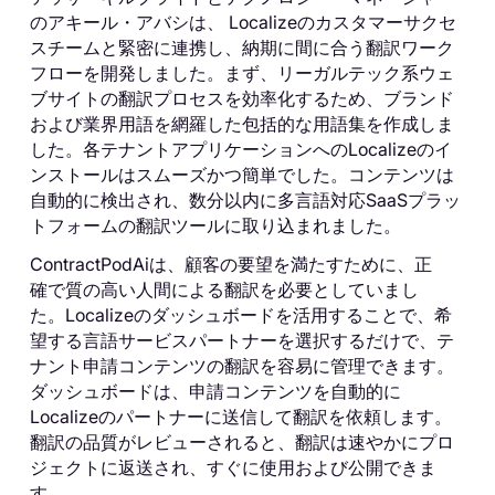
のアキール・アバシは、 Localizeのカスタマーサクセ
スチームと緊密に連携し、納期に間に合う翻訳ワーク
フローを開発しました。まず、リーガルテック系ウェ
ブサイトの翻訳プロセスを効率化するため、ブランド
および業界用語を網羅した包括的な用語集を作成しま
した。各テナントアプリケーションへのLocalizeのイ
ンストールはスムーズかつ簡単でした。コンテンツは
自動的に検出され、数分以内に多言語対応SaaSプラッ
トフォームの翻訳ツールに取り込まれました。
ContractPodAiは、顧客の要望を満たすために、正
確で質の高い人間による翻訳を必要としていまし
た。Localizeのダッシュボードを活用することで、希
望する言語サービスパートナーを選択するだけで、テ
ナント申請コンテンツの翻訳を容易に管理できます。
ダッシュボードは、申請コンテンツを自動的に
Localizeのパートナーに送信して翻訳を依頼します。
翻訳の品質がレビューされると、翻訳は速やかにプロ
ジェクトに返送され、すぐに使用および公開できま
す。