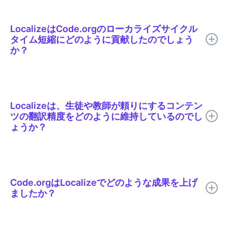
LocalizeはCode.orgのローカライズサイクル
タイム短縮にどのように貢献したのでしょう
か？
Localizeは、 Code.orgがAI翻訳、的を絞った人間によるレビュ
ー、文脈に沿った編集、用語集のサポート、リアルタイム公開を
1つのローカライズワークフローに統合するのに役立ちました。
Localizeは、生徒や教師が頼りにするコンテン
ツの翻訳精度をどのように維持しているのでし
ょうか？
すべての翻訳は公開前に人間のレビューを受けることができま
す。レビュー担当者は実際のページ上で文脈の中で翻訳を確認す
るため、不適切な表現や不自然な文章と同様に、誤訳されたプロ
Code.orgはLocalizeでどのような成果を上げ
グラミング用語も容易に発見できます。Code.orgがサポートす
ましたか？
る29言語すべてにおいて、「ループ」や「関数」といった用語
は共通の用語集によって一貫性が保たれています。
Code.orgは、ローカライズのサイクルタイムを50%以上短縮