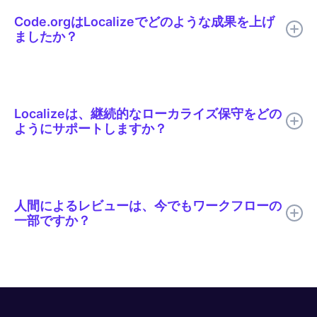
るため、不適切な表現や不自然な文章と同様に、誤訳されたプロ
Code.orgはLocalizeでどのような成果を上げ
グラミング用語も容易に発見できます。Code.orgがサポートす
ましたか？
る29言語すべてにおいて、「ループ」や「関数」といった用語
は共通の用語集によって一貫性が保たれています。
Code.orgは、ローカライズのサイクルタイムを50%以上短縮
し、公開の遅延を解消し、数千ものレッスンにおける言語間の整
合性を向上させた。
Localizeは、継続的なローカライズ保守をどの
ようにサポートしますか？
Localizeは、チームが多言語の更新を継続的に検出、翻訳、レビ
ュー、公開できるように支援し、ソースコンテンツが変更されて
も翻訳されたコンテンツが常に最新の状態に保たれるようにしま
人間によるレビューは、今でもワークフローの
す。
一部ですか？
はい。Code.orgでは、翻訳速度向上のためにAI翻訳を使用し、
品質、専門用語、トーン、文化的関連性が最も重要な箇所につい
ては人間のレビューを行っています。