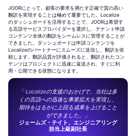
JOORにとって、顧客の要求を満たす正確で質の高い
翻訳を実現することは極めて重要でした。Localize
のダッシュボードを活用することで、JOORは希望す
る言語サービスプロバイダーを選択し、テナント申請
コンテンツ全体の翻訳をシームレスに管理することが
できました。ダッシュボードは申請コンテンツを
Localizeのパートナーにスムーズに送信し、翻訳を依
頼します。翻訳品質が評価されると、翻訳されたコン
テンツはプロジェクトに迅速に返送され、すぐに利
用・公開できる状態になります。
「 Localizeの支援のおかげで、当社は多
くの言語への迅速な事業拡大を実現し、
期待をはるかに上回る成果を上げること
ができました。」
ジェームズ・テイト、エンジニアリング
担当上級副社長