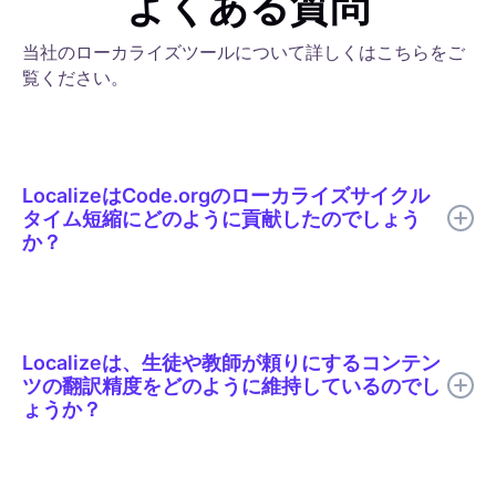
よくある質問
当社のローカライズツールについて詳しくはこちらをご
覧ください。
LocalizeはCode.orgのローカライズサイクル
タイム短縮にどのように貢献したのでしょう
か？
Localizeは、 Code.orgがAI翻訳、的を絞った人間によるレビュ
ー、文脈に沿った編集、用語集のサポート、リアルタイム公開を
1つのローカライズワークフローに統合するのに役立ちました。
Localizeは、生徒や教師が頼りにするコンテン
ツの翻訳精度をどのように維持しているのでし
ょうか？
すべての翻訳は公開前に人間のレビューを受けることができま
す。レビュー担当者は実際のページ上で文脈の中で翻訳を確認す