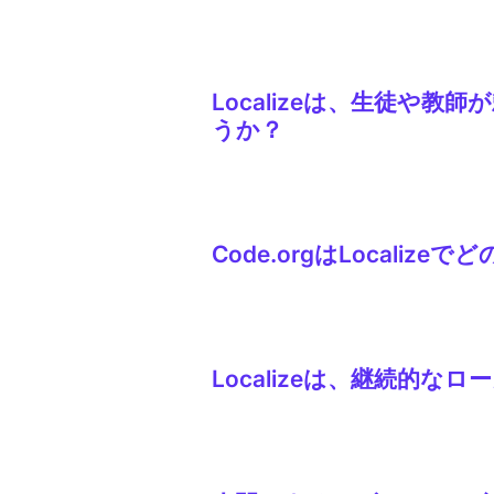
Localizeは、 Code.or
ローカライズワークフローに統合す
Localizeは、生徒
うか？
すべての翻訳は公開前に人間のレビ
め、不適切な表現や不自然な文章と同
すべてにおいて、「ループ」や「関
Code.orgはLocali
Code.orgは、ローカライズの
向上させた。
Localizeは、継続的
Localizeは、チームが多言語
訳されたコンテンツが常に最新の状