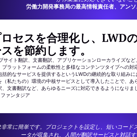
労働力開発事務局の最高情報責任者、アンソ
プロセスを合理化し、LWD
ースを節約します。
ブサイト翻訳、文書翻訳、アプリケーションローカライズなど、さ
。プラットフォームの柔軟性と多様なコンテンツタイプへの対
括的なサービスを提供するというLWDの継続的な取り組みにおい
を（私たちの）環境の中核サービスとして導入したことで、あ
訳、文書翻訳など、あらゆるニーズに対応できるようになりま
・ファンタジア
は非常に簡単です。プロジェクトを設定し、短いコード
ータが収集され、人間が翻訳サービスと対話す