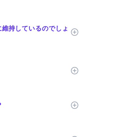
集のサポート、リアルタイム公開を1つの
うに維持しているのでしょ
上で文脈の中で翻訳を確認するた
de.orgがサポートする29言語
ます。
のレッスンにおける言語間の整合性を
？
、ソースコンテンツが変更されても翻