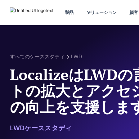
製品
ソリューション
顧客
すべてのケーススタディ
LWD
LocalizeはLW
トの拡大とアクセ
の向上を支援しま
LWDケーススタディ