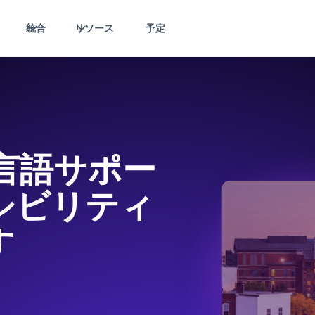
統合
リソース
予定
Dの言語サポー
シビリティ
す