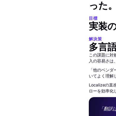
った
目標
実装
解決策
多言
この課題に対処
入の容易さは
「他のベンダー
いてよく理解し
Localiz
ローを効率化
「翻訳