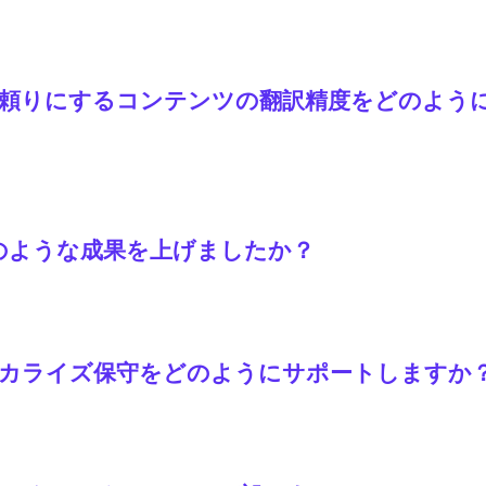
gがAI翻訳、的を絞った人間によるレビュー、文脈に沿った編集、用語
るのに役立ちました。
や教師が頼りにするコンテンツの翻訳精度をどのよ
ューを受けることができます。レビュー担当者は実際のページ
様に、誤訳されたプログラミング用語も容易に発見できます。Co
数」といった用語は共通の用語集によって一貫性が保たれてい
zeでどのような成果を上げましたか？
サイクルタイムを50%以上短縮し、公開の遅延を解消し、数千も
なローカライズ保守をどのようにサポートしますか
の更新を継続的に検出、翻訳、レビュー、公開できるように支援し
態に保たれるようにします。