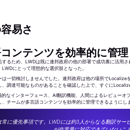
。
の容易さ
語コンテンツを効率的に管理
するため、LWDは既に連邦政府の他の部署で成功裏に活用されていたL
、LWDにとって理想的な選択肢となった。
は一切検討しませんでした。連邦政府は他の場所でLocaliz
、調達可能なものがあることを確認した上で、すぐにLocaliz
eの直感的なインターフェース、AI翻訳機能、人間によるレビュー
し、チームが多言語コンテンツを効率的に管理できるようにし
は常に優先事項です。LWDには約3人からなる翻訳サー
が作業量に対応できていないこ