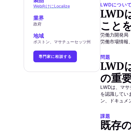
製品
LWDについ
Web向けにLocalize
LW
業界
こと
政府
労働力開発局
地域
労働市場情報
ボストン、マサチューセッツ州
専門家に相談する
問題
LW
の重
LWDは、マ
を認識してい
ン、ドキュメ
課題
既存