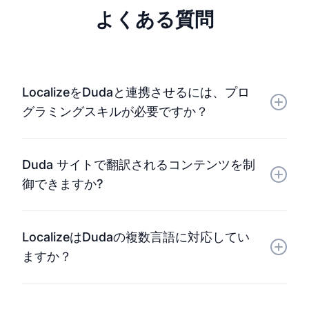
よくある質問
LocalizeをDudaと連携させるには、プロ
グラミングスキルが必要ですか？
いいえ。統合は迅速かつ簡単で、セットアップも最小
Duda サイトで翻訳されるコンテンツを制
限で済むため、サイトの成長に集中できます。
御できますか?
はい。ローカライズするページ、セクション、要素を
LocalizeはDudaの複数言語に対応してい
決定できるため、グローバルコンテンツ戦略を完全に
ますか？
コントロールできます。
もちろんです。Localizeは多数の言語ペアに対応して