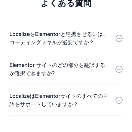
よくある質問
LocalizeをElementorと連携させるには、
コーディングスキルが必要ですか？
いいえ。統合は簡単で直感的です。サイトを接続する
Elementor サイトのどの部分を翻訳する
だけで、あとはLocalizeがすべて処理します。
か選択できますか?
はい。ページ全体から特定のウィジェットやセクショ
LocalizeはElementorサイトのすべての言
ンまで、ローカライズするコンテンツを完全に制御で
語をサポートしていますか？
きます。
もちろんです。Localizeは多数の言語ペアに対応して
いるため、世界中のユーザーにサイトを届けることが