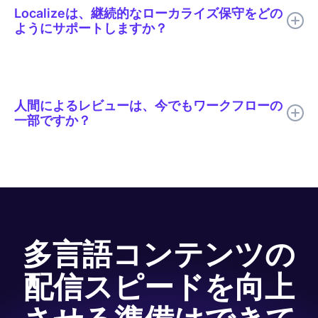
合性を向上させた。
Localizeは、継続的なローカライズ保守をどの
ようにサポートしますか？
Localizeは、チームが多言語の更新を継続的に検出、翻訳、レビ
ュー、公開できるように支援し、ソースコンテンツが変更されて
も翻訳されたコンテンツが常に最新の状態に保たれるようにしま
人間によるレビューは、今でもワークフローの
す。
一部ですか？
はい。Code.orgでは、翻訳速度向上のためにAI翻訳を使用し、
品質、専門用語、トーン、文化的関連性が最も重要な箇所につい
ては人間のレビューを行っています。
多言語コンテンツの
配信スピードを向上