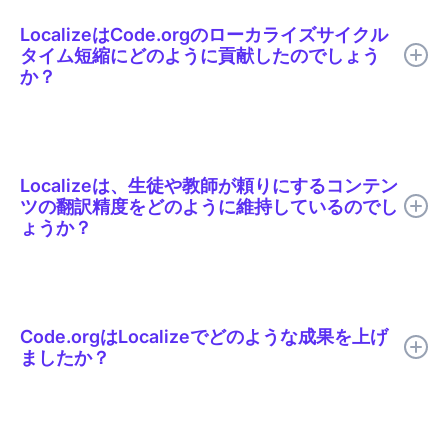
LocalizeはCode.orgのローカライズサイクル
タイム短縮にどのように貢献したのでしょう
か？
Localizeは、 Code.orgがAI翻訳、的を絞った人間によるレビュ
ー、文脈に沿った編集、用語集のサポート、リアルタイム公開を
1つのローカライズワークフローに統合するのに役立ちました。
Localizeは、生徒や教師が頼りにするコンテン
ツの翻訳精度をどのように維持しているのでし
ょうか？
すべての翻訳は公開前に人間のレビューを受けることができま
す。レビュー担当者は実際のページ上で文脈の中で翻訳を確認す
るため、不適切な表現や不自然な文章と同様に、誤訳されたプロ
Code.orgはLocalizeでどのような成果を上げ
グラミング用語も容易に発見できます。Code.orgがサポートす
ましたか？
る29言語すべてにおいて、「ループ」や「関数」といった用語
は共通の用語集によって一貫性が保たれています。
Code.orgは、ローカライズのサイクルタイムを50%以上短縮
し、公開の遅延を解消し、数千ものレッスンにおける言語間の整