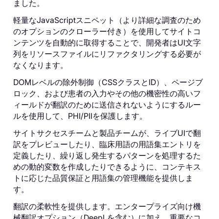
ました。
軽量なJavaScriptスニペット（より詳細な調査のため
のオプションのクローラー付き）を使用してサイトコ
ンテンツを自動的に取得することで、開発者はUI文字
列をリソースファイルにリファクタリングする必要が
なくなります。
DOMレベルの除外制御（CSSクラスとID）、ページブ
ロック、および患者の入力やその他の機密性の高いフ
ィールドが翻訳のために送信されないようにするルー
ルを使用して、PHI/PIIを保護します。
サイトサクセスチームと製品チームが、ライブUIで翻
訳をプレビューしたり、臨床用語の用語集エントリを
定義したり、繰り返し発生するパターンを処理するた
めの動的変数を作成したりできるように、コンテキス
トに応じた品質保証と用語集の管理機能を提供しま
す。
翻訳の柔軟性を提供します。エンタープライズ向け機
械翻訳オプション（DeepLを含む）に加え、重要なコ