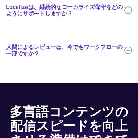
合性を向上させた。
Localizeは、継続的なローカライズ保守をどの
ようにサポートしますか？
Localizeは、チームが多言語の更新を継続的に検出、翻訳、レビ
ュー、公開できるように支援し、ソースコンテンツが変更されて
も翻訳されたコンテンツが常に最新の状態に保たれるようにしま
人間によるレビューは、今でもワークフローの
す。
一部ですか？
はい。Code.orgでは、翻訳速度向上のためにAI翻訳を使用し、
品質、専門用語、トーン、文化的関連性が最も重要な箇所につい
ては人間のレビューを行っています。
多言語コンテンツの
配信スピードを向上