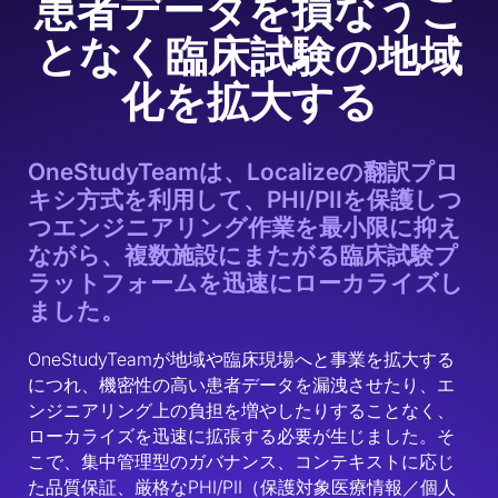
患者データを損なうこ
となく臨床試験の地域
化を拡大する
OneStudyTeamは、Localizeの翻訳プロ
キシ方式を利用して、PHI/PIIを保護しつ
つエンジニアリング作業を最小限に抑え
ながら、複数施設にまたがる臨床試験プ
ラットフォームを迅速にローカライズし
ました。
OneStudyTeamが地域や臨床現場へと事業を拡大する
につれ、機密性の高い患者データを漏洩させたり、エ
ンジニアリング上の負担を増やしたりすることなく、
ローカライズを迅速に拡張する必要が生じました。そ
こで、集中管理型のガバナンス、コンテキストに応じ
た品質保証、厳格なPHI/PII（保護対象医療情報／個人