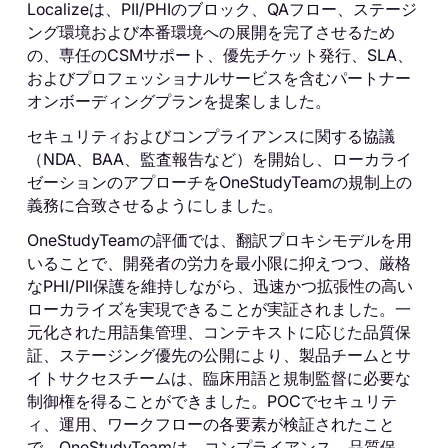
Localizeは、PII/PHIのブロック、QAフロー、ステージ
ング環境および本番環境への展開を完了させるため
の、専任のCSMサポート、優先チケット発行、SLA、
およびプロフェッショナルサービスを含むパートナー
オンボーディングプランを提案しました。
セキュリティおよびコンプライアンスに関する協議
（NDA、BAA、監査報告など）を開始し、ローカライ
ゼーションのアプローチをOneStudyTeamの規制上の
義務に合致させるようにしました。
OneStudyTeamの評価では、翻訳プロキシモデルを用
いることで、開発者の労力を最小限に抑えつつ、厳格
なPHI/PII保護を維持しながら、迅速かつ拡張性の高い
ローカライズを実現できることが実証されました。一
元化された用語集管理、コンテキストに応じた品質保
証、ステージング優先の公開により、製品チームとサ
イトサクセスチームは、臨床用語と規制監督に必要な
制御権を得ることができました。POCでセキュリテ
ィ、運用、ワークフローの各要素が検証されたこと
で、OneStudyTeamは、コンプライアンス、品質保