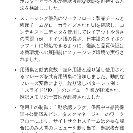
ホルダーとラベルが翻訳可能な状態を維持する方
法を検証しました。
ステージング優先のワークフロー：製品チームと
臨床チームがローカライズされたUIを確認し、コ
ンテキストエディタを使用してレイアウトや長さ
の問題（例：ドイツ語の長さ、日本語のタイポグ
ラフィ）に対処できるように、翻訳と品質保証は
本番環境への展開前にステージング環境で実行さ
れました。
用語集と動的変数：臨床用語と繰り返し使用され
るフレーズを共有用語集に追加しました。動的な
フレーズ変数により、繰り返しパターン（例：
「スライド1/10」）のレビュー作業が軽減され、
翻訳メモリの一貫性が維持されました。
運用上の制御：自動承認フラグ、保留中→品質保
証→公開済みビン、タスクマネージャーのワーク
フローにより、サイトサクセスチームは必要な場
合にのみ人間のレビューを割り当て、翻訳者が優