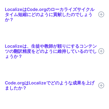
LocalizeはCode.orgのローカライズサイクル
タイム短縮にどのように貢献したのでしょう
か？
Localizeは、 Code.orgがAI翻訳、的を絞った人間によるレビュ
ー、文脈に沿った編集、用語集のサポート、リアルタイム公開を
1つのローカライズワークフローに統合するのに役立ちました。
Localizeは、生徒や教師が頼りにするコンテン
ツの翻訳精度をどのように維持しているのでし
ょうか？
すべての翻訳は公開前に人間のレビューを受けることができま
す。レビュー担当者は実際のページ上で文脈の中で翻訳を確認す
るため、不適切な表現や不自然な文章と同様に、誤訳されたプロ
Code.orgはLocalizeでどのような成果を上げ
グラミング用語も容易に発見できます。Code.orgがサポートす
ましたか？
る29言語すべてにおいて、「ループ」や「関数」といった用語
は共通の用語集によって一貫性が保たれています。
Code.orgは、ローカライズのサイクルタイムを50%以上短縮
し、公開の遅延を解消し、数千ものレッスンにおける言語間の整