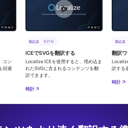
翻訳者
0:21分
翻訳者
ICEでSVGを翻訳する
翻訳ワ
と、コン
Localize ICEを使用すると、埋め込ま
Loca
を回避
れたSVGに含まれるコンテンツを翻
訳する
。
訳できます。
時計
時計