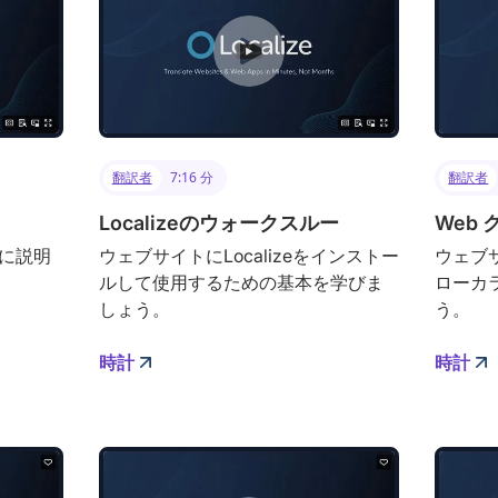
翻訳者
7:16 分
翻訳者
Localizeのウォークスルー
Web
単に説明
ウェブサイトにLocalizeをインストー
ウェブ
ルして使用するための基本を学びま
ローカ
しょう。
う。
時計
時計