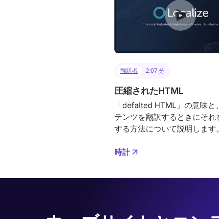
翻訳者
2:07 分
圧縮されたHTML
「defalted HTML」の意味
テンツを翻訳するときにそれ
する方法について説明します
時計